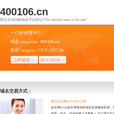
400106.cn
您正在访问的域名可以转让!This domain name is for sale!
一口价出售中！
域名
400106.cn
Domain Name:
售价
CNY 1297.00
Listing Price:
立即购买
BUY NOW
>>
>>
域名交易方式：
通过金名网(4.cn) 中介交易
金名网(4.cn)是全球领先的域名交易服务机
简单、安全、专业的第三方服务！ 为了保证交