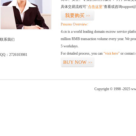
具体交易流程可
“点击这里”
查看或咨询support@
我要购买
>>
Process Overview:
4.cn is a world leading domain escrow service plat
million RMB transaction volume every year. We promi
联系我们
5 workdays.
For detailed process, you can
“visit here”
or contact
QQ：2726103981
BUY NOW
>>
Copyright © 1998 -2025 ww